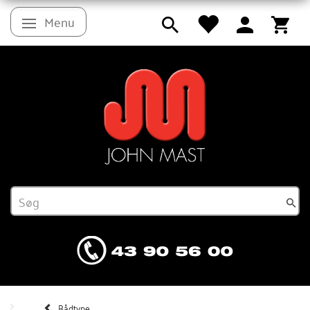
Menu
Skifte navigation
Bådtype