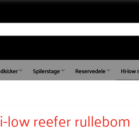
dkicker
Spilerstage
Reservedele
Hi-low 
i-low reefer rullebom