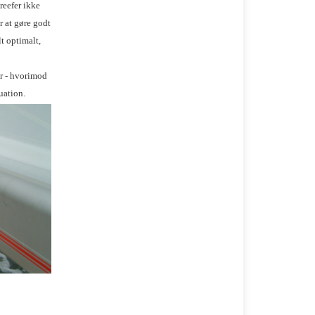
reefer ikke
r at gøre godt
t optimalt,
r - hvorimod
tuation.