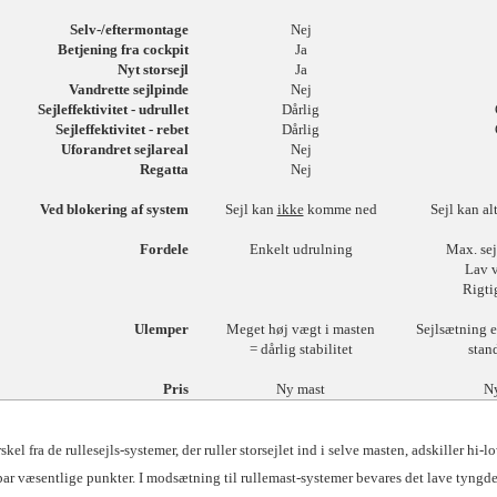
Selv-/eftermontage
Nej
Betjening fra cockpit
Ja
Nyt storsejl
Ja
Vandrette sejlpinde
Nej
Sejleffektivitet - udrullet
Dårlig
Sejleffektivitet - rebet
Dårlig
Uforandret sejlareal
Nej
Regatta
Nej
Ved blokering af system
Sejl kan
ikke
komme ned
Sejl kan a
Fordele
Enkelt udrulning
Max. se
Lav v
Rigtig
Ulemper
Meget høj vægt i masten
Sejlsætning 
= dårlig stabilitet
stan
Pris
Ny mast
N
rskel fra de rullesejls-systemer, der ruller storsejlet ind i selve masten, adskiller hi-lo
par væsentlige punkter. I modsætning til rullemast-systemer bevares det lave tyng