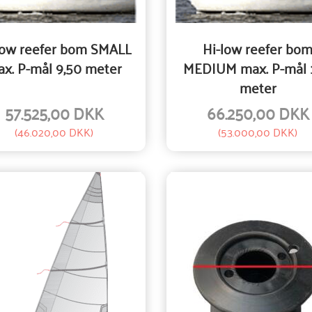
low reefer bom SMALL
Hi-low reefer bo
x. P-mål 9,50 meter
MEDIUM max. P-mål 
meter
57.525,00 DKK
66.250,00 DKK
(
46.020,00 DKK
)
(
53.000,00 DKK
)