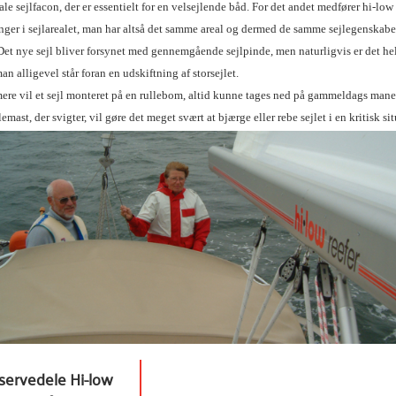
le sejlfacon, der er essentielt for en velsejlende båd. For det andet medfører hi-low 
ger i sejlarealet, man har altså det samme areal og dermed de samme sejlegenskabe
et nye sejl bliver forsynet med gennemgående sejlpinde, men naturligvis er det hel
an alligevel står foran en udskiftning af storsejlet.
ere vil et sejl monteret på en rullebom, altid kunne tages ned på gammeldags mane
lemast, der svigter, vil gøre det meget svært at bjærge eller rebe sejlet i en kritisk si
servedele Hi-low