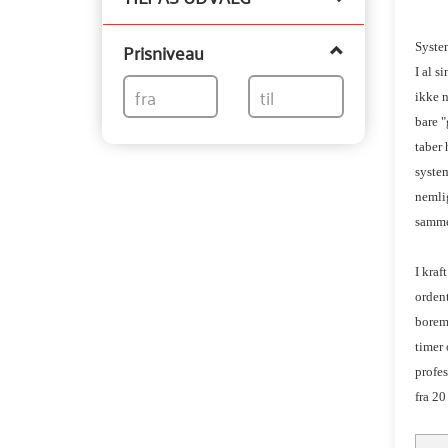
filter
Prisniveau
System
I al s
ikke n
bare 
taber 
system
nemlig
samme 
I kraf
ordent
borema
timer 
profes
fra 20