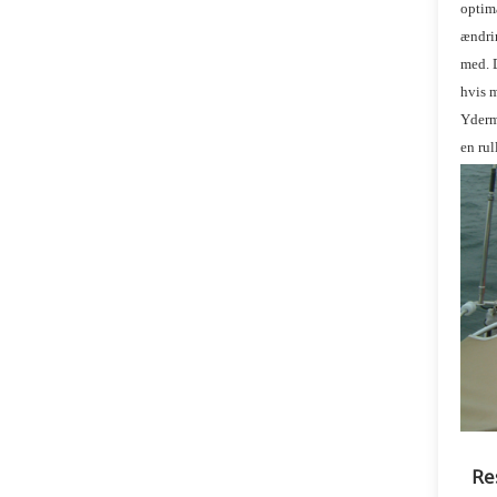
optima
ændrin
med. D
hvis m
Yderm
en rul
Re