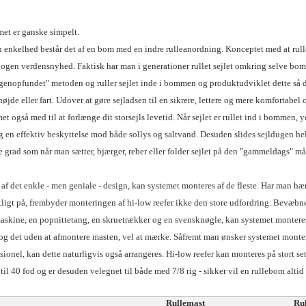
et er ganske simpelt.
in enkelhed består det af en bom med en indre rulleanordning. Konceptet med at rulle
ogen verdensnyhed. Faktisk har man i generationer rullet sejlet omkring selve bom
"genopfundet" metoden og ruller sejlet inde i bommen og produktudviklet dette så 
højde eller fart. Udover at gøre sejladsen til en sikrere, lettere og mere komfortabel 
et også med til at forlænge dit storsejls levetid. Når sejlet er rullet ind i bommen, 
 en effektiv beskyttelse mod både sollys og saltvand. Desuden slides sejldugen hel
grad som når man sætter, bjærger, reber eller folder sejlet på den "gammeldags" må
t af det enkle - men geniale - design, kan systemet monteres af de fleste. Har man h
ligt på, frembyder monteringen af hi-low reefer ikke den store udfordring. Bevæbn
skine, en popnittetang, en skruetrækker og en svensknøgle, kan systemet monteres 
og det uden at afmontere masten, vel at mærke. Såfremt man ønsker systemet monter
sionel, kan dette naturligvis også arrangeres. Hi-low reefer kan monteres på stort set
 til 40 fod og er desuden velegnet til både med 7/8 rig - sikker vil en rullebom altid
Rullemast
Ru