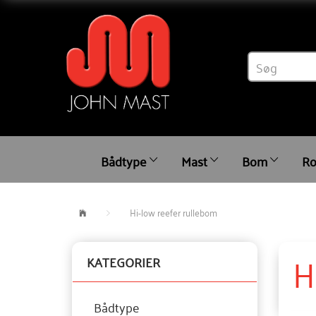
Bådtype
Mast
Bom
Ro
Hi-low reefer rullebom
H
KATEGORIER
Bådtype