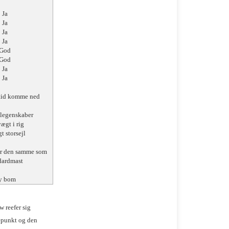
Ja
Ja
Ja
Ja
God
God
Ja
Ja
ltid komme ned
jlegenskaber
ægt i rig
t storsejl
er den samme som
dardmast
y bom
w reefer sig
depunkt og den