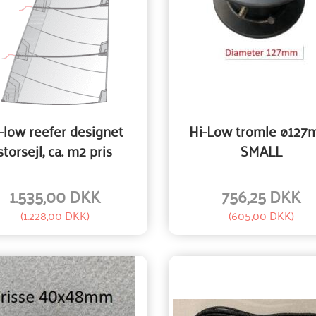
-low reefer designet
Hi-Low tromle ø127
storsejl, ca. m2 pris
SMALL
1.535,00 DKK
756,25 DKK
(
1.228,00 DKK
)
(
605,00 DKK
)