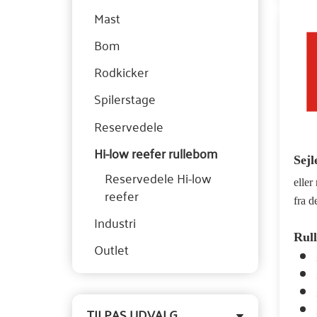
Mast
Bom
Rodkicker
Spilerstage
Reservedele
Hi-low reefer rullebom
Sejl
Reservedele Hi-low
eller
reefer
fra d
Industri
Rull
Outlet
Skifte
TILPAS UDVALG