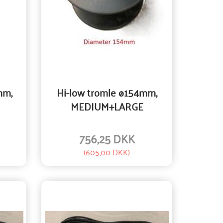
mm,
Hi-low tromle ø154mm,
MEDIUM+LARGE
756,25 DKK
(
605,00 DKK
)