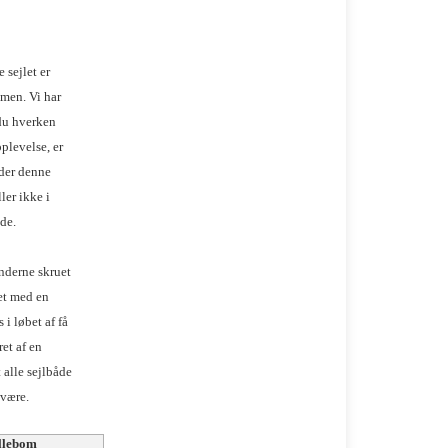
 sejlet er
men. Vi har
du hverken
oplevelse, er
yder denne
ler ikke i
de.
ænderne skruet
et med en
i løbet af få
et af en
 alle sejlbåde
 være.
llebom