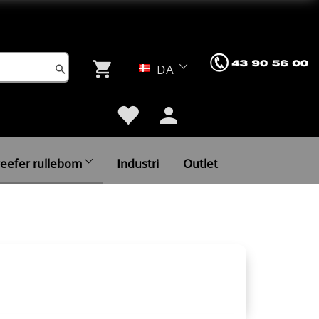
DA
reefer rullebom
Industri
Outlet