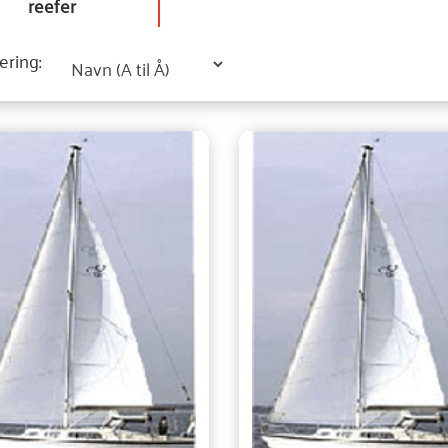
reefer
ering: