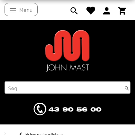
Menu
Skifte navigation
Hi-low reefer rullebom