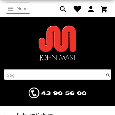
Menu
Skifte navigation
Nordborg Bådebyggeri