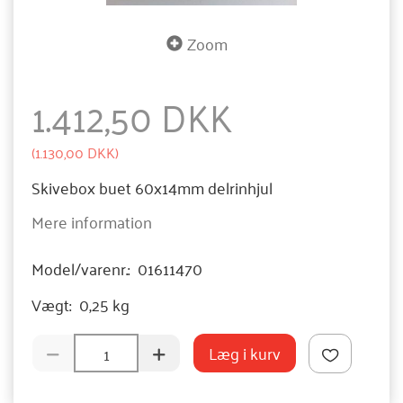
Zoom
1.412,50 DKK
(
1.130,00 DKK
)
Skivebox buet 60x14mm delrinhjul
Mere information
Model/varenr.:
01611470
Vægt:
0,25 kg
Læg i kurv