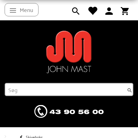
Menu
Skifte navigation
Skiveboks