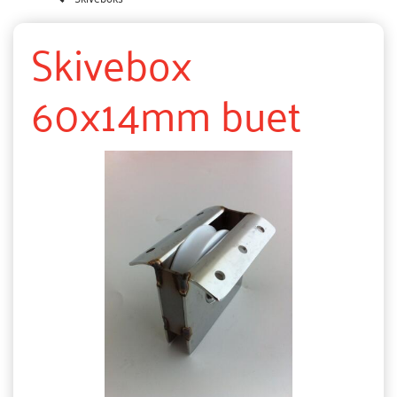
Skivebox
60x14mm buet