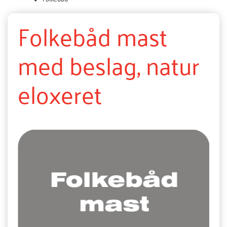
Folkebåd mast
med beslag, natur
eloxeret