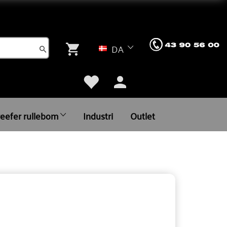
DA
reefer rullebom
Industri
Outlet