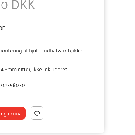
,00 DKK
BF
ontering af hjul til udhal & reb, ikke
,8mm nitter, ikke inkluderet.
02358030
æg i kurv