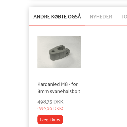
ANDRE KØBTE OGSÅ
NYHEDER
T
Kardanled M8 - for
8mm svanehalsbolt
498,75 DKK
(
399,00 DKK
)
Læg i kurv