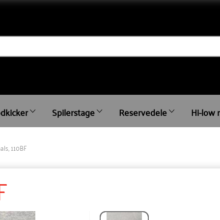
dkicker
Spilerstage
Reservedele
Hi-low 
als, 110BF
F