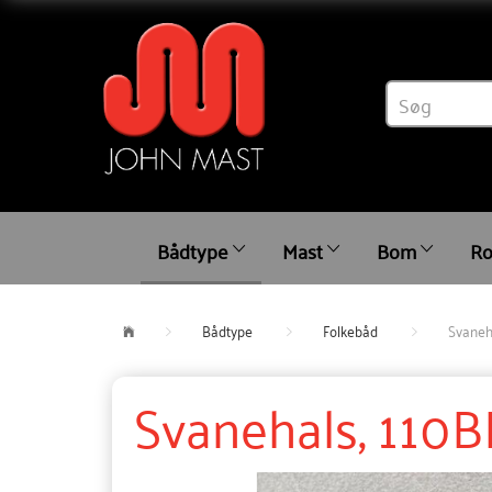
Bådtype
Mast
Bom
Ro
Bådtype
Folkebåd
Svaneh
Svanehals, 110B