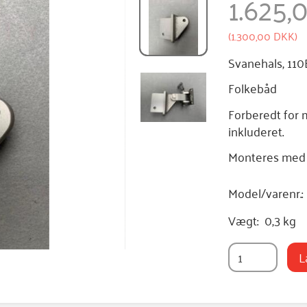
1.625
(
1.300,00 DKK
)
Svanehals, 110
Folkebåd
Forberedt for m
inkluderet.
Monteres med 4
Model/varenr.:
Vægt:
0,3 kg
L