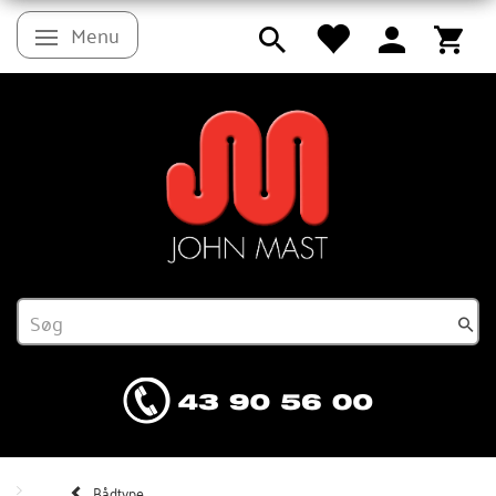
Menu
Skifte navigation
Bådtype