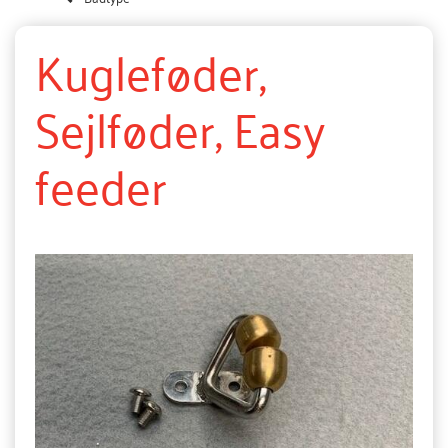
Kugleføder,
Sejlføder, Easy
feeder