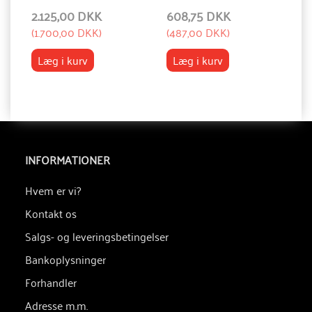
2.125,00 DKK
608,75 DKK
9
(
1.700,00 DKK
)
(
487,00 DKK
)
(
7
Læg i kurv
Læg i kurv
INFORMATIONER
Hvem er vi?
Kontakt os
Salgs- og leveringsbetingelser
Bankoplysninger
Forhandler
Adresse m.m.