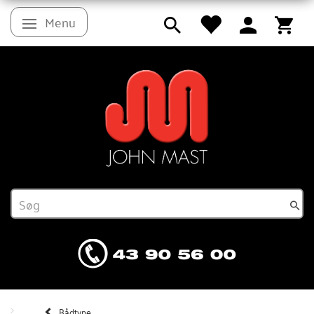
Menu
Skifte navigation
Bådtype