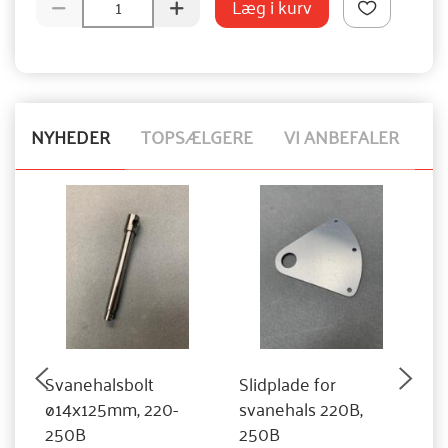
Læg i kurv
NYHEDER
TOPSÆLGERE
VI ANBEFALER
Svanehalsbolt
Slidplade for
Sv
ø14x125mm, 220-
svanehals 220B,
m
250B
250B