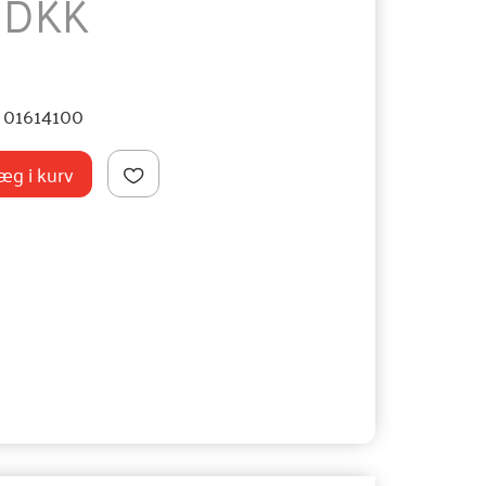
5 DKK
01614100
æg i kurv