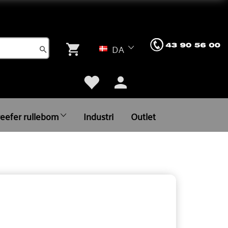
DA
reefer rullebom
Industri
Outlet