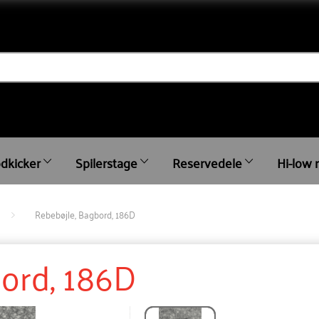
dkicker
Spilerstage
Reservedele
Hi-low 
Rebebøjle, Bagbord, 186D
ord, 186D