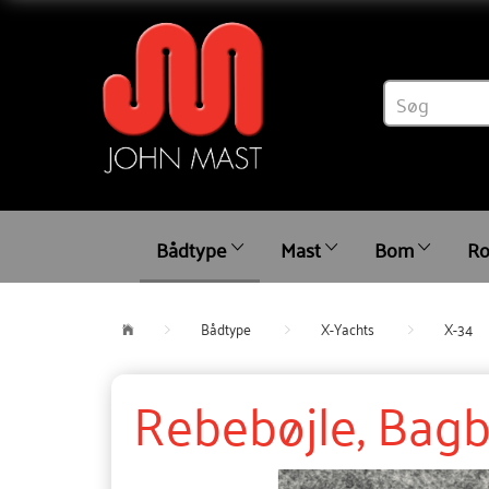
Bådtype
Mast
Bom
Ro
Bådtype
X-Yachts
X-34
Rebebøjle, Bagb