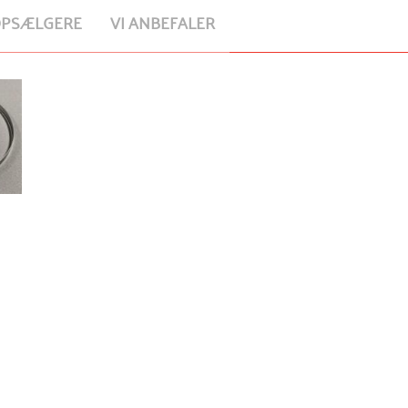
OPSÆLGERE
VI ANBEFALER