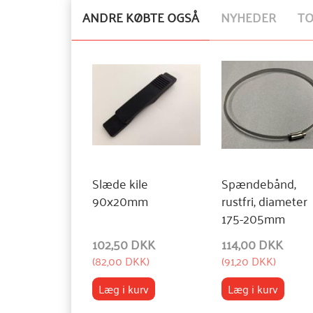
ANDRE KØBTE OGSÅ
NYHEDER
T
Slæde kile
Spændebånd,
90x20mm
rustfri, diameter
175-205mm
102,50 DKK
114,00 DKK
(
82,00 DKK
)
(
91,20 DKK
)
Læg i kurv
Læg i kurv