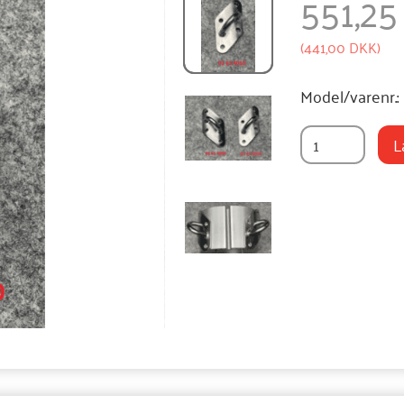
551,2
(
441,00 DKK
)
Model/varenr.:
L