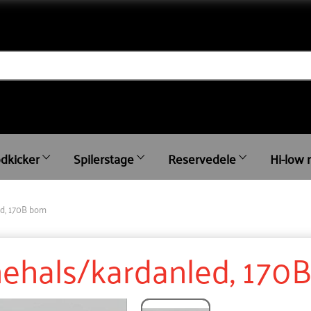
dkicker
Spilerstage
Reservedele
Hi-low 
ed, 170B bom
anehals/kardanled, 170