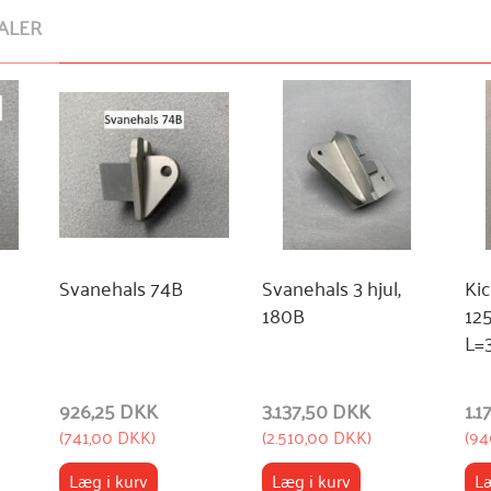
ALER
i
Svanehals 74B
Svanehals 3 hjul,
Ki
180B
12
L=
926,25 DKK
3.137,50 DKK
1.
(
741,00 DKK
)
(
2.510,00 DKK
)
(
94
Læg i kurv
Læg i kurv
Læ