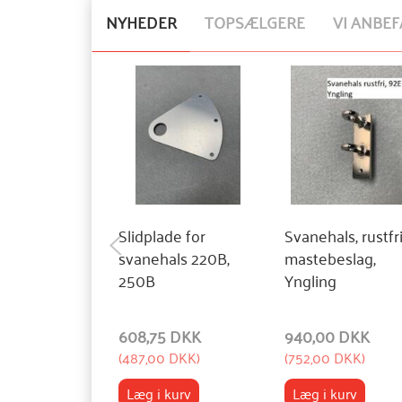
NYHEDER
TOPSÆLGERE
VI ANBEF
Slidplade for
Svanehals, rustfr
svanehals 220B,
mastebeslag,
250B
Yngling
608,75 DKK
940,00 DKK
(
487,00 DKK
)
(
752,00 DKK
)
Læg i kurv
Læg i kurv