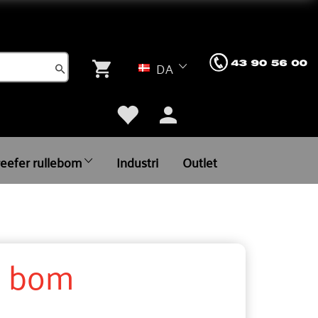
DA
reefer rullebom
Industri
Outlet
B bom