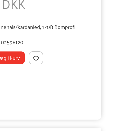
5 DKK
vanehals/kardanled, 170B Bomprofil
02598120
æg i kurv