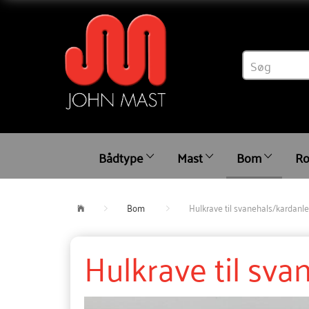
Bådtype
Mast
Bom
Ro
Bom
Hulkrave til svanehals/kardanl
Hulkrave til sv