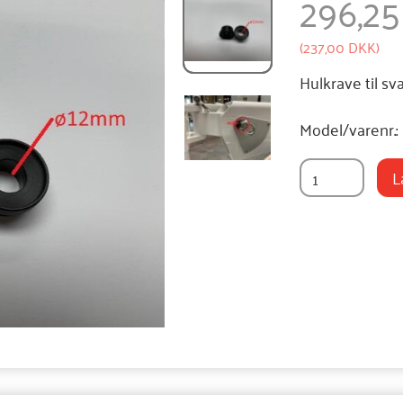
296,2
(
237,00 DKK
)
Hulkrave til s
Model/varenr.:
L