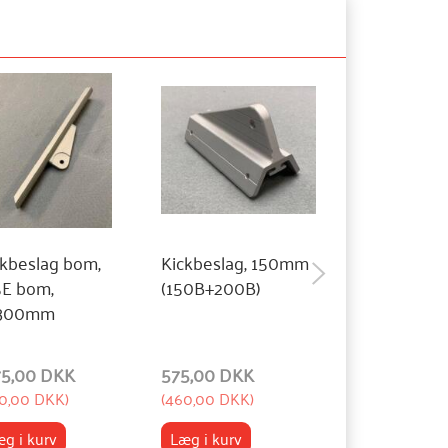
ckbeslag bom,
Kickbeslag, 150mm
Kickbeslag 
5E bom,
(150B+200B)
bom, L=500
300mm
12,2mm
175,00 DKK
575,00 DKK
3.000,00 DK
0,00 DKK
)
(
460,00 DKK
)
(
2.400,00 DKK
g i kurv
Læg i kurv
Læg i kurv