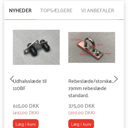
NYHEDER
TOPSÆLGERE
VI ANBEFALER
Udhalsslæde til
Rebeslæde/storskødeslæd
S
110BF
19mm rebeslæde
do
standard.
bø
615,00 DKK
375,00 DKK
4
(
492,00 DKK
)
(
300,00 DKK
)
(
3
Læg i kurv
Læg i kurv