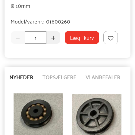
Ø 10mm
Model/varenr.:
01600260
Læg i kurv
NYHEDER
TOPSÆLGERE
VI ANBEFALER