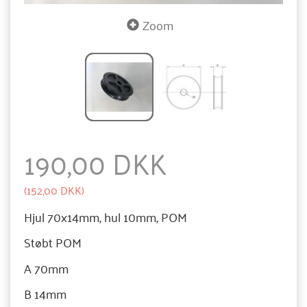
Zoom
190,00 DKK
(
152,00 DKK
)
Hjul 70x14mm, hul 10mm, POM
Støbt POM
A 70mm
B 14mm