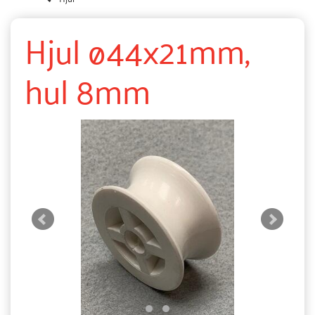
Hjul ø44x21mm,
hul 8mm