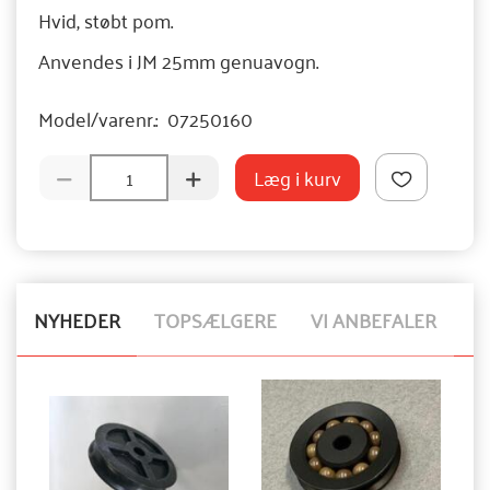
Hvid, støbt pom.
Anvendes i JM 25mm genuavogn.
Model/varenr.:
07250160
Læg i kurv
NYHEDER
TOPSÆLGERE
VI ANBEFALER