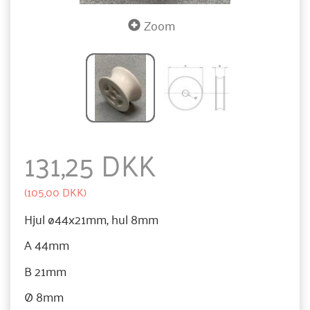
Zoom
131,25 DKK
(
105,00 DKK
)
Hjul ø44x21mm, hul 8mm
A 44mm
B 21mm
Ø 8mm