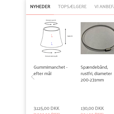
NYHEDER
TOPSÆLGERE
VI ANBEF
Gummimanchet -
Spændebånd,
efter mål
rustfri, diameter
200-231mm
3.125,00 DKK
130,00 DKK
(
2.500,00 DKK
)
(
104,00 DKK
)