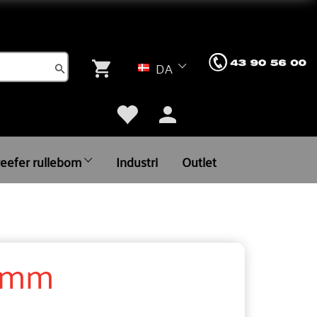
DA
reefer rullebom
Industri
Outlet
82mm