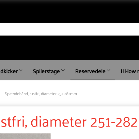
dkicker
Spilerstage
Reservedele
Hi-low 
Spændebånd, rustfri, diameter 251-282mm
stfri, diameter 251-2