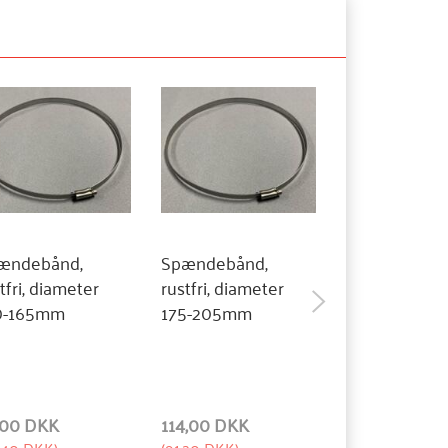
ændebånd,
Spændebånd,
Gummimanch
tfri, diameter
rustfri, diameter
omkreds mas
0-165mm
175-205mm
460cm, 4-kan
dæksring
221x151mm, 
160mm
,00 DKK
114,00 DKK
1.625,00 DKK
,40 DKK
)
(
91,20 DKK
)
(
1.300,00 DKK
)