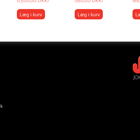
Læg i kurv
Læg i kurv
Læ
ik
v