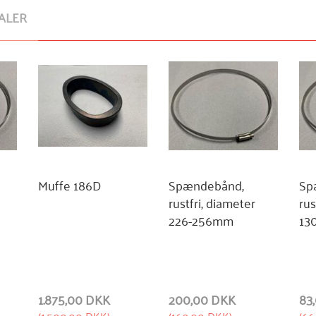
ALER
Muffe 186D
Spændebånd,
Sp
rustfri, diameter
rus
226-256mm
13
1.875,00 DKK
200,00 DKK
83
(
1.500,00 DKK
)
(
160,00 DKK
)
(
66