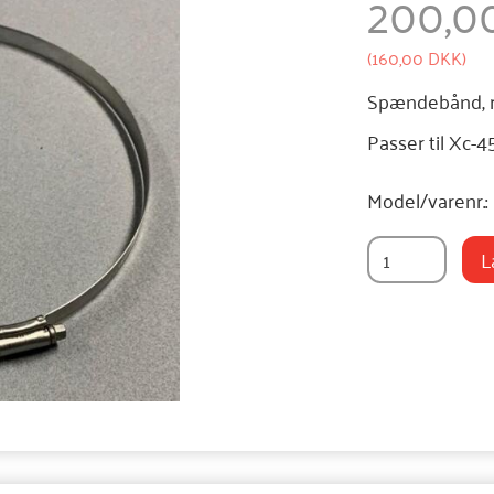
200,0
(
160,00 DKK
)
Spændebånd, r
Passer til Xc-
Model/varenr.:
L