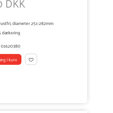
0 DKK
ustfri, diameter 251-282mm
45 dæksring
01620380
æg i kurv