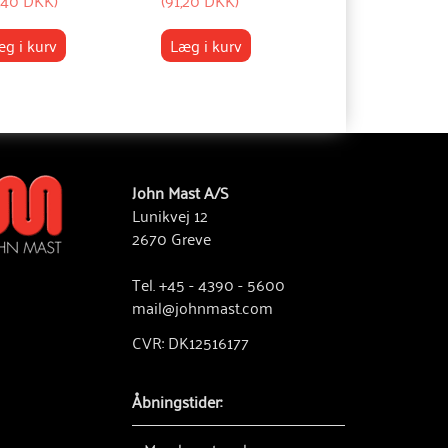
g i kurv
Læg i kurv
Læg i kurv
John Mast A/S
Lunikvej 12
2670 Greve
Tel. +45 - 4390 - 5600
mail@johnmast.com
CVR: DK12516177
Åbningstider: