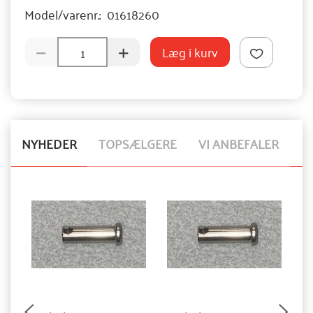
Model/varenr.:
01618260
Læg i kurv
NYHEDER
TOPSÆLGERE
VI ANBEFALER