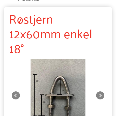
Røstjern
12x60mm enkel
18°