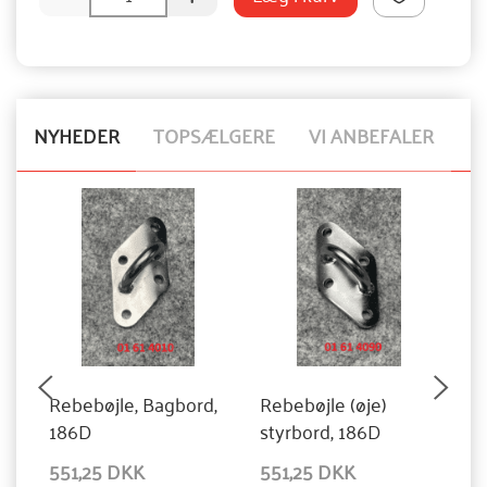
NYHEDER
TOPSÆLGERE
VI ANBEFALER
Rebebøjle, Bagbord,
Rebebøjle (øje)
N
186D
styrbord, 186D
551,25 DKK
551,25 DKK
1