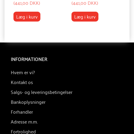
(
441,00 DKK
)
(
441,00 DKK
)
(
8
Læg i kurv
Læg i kurv
INFORMATIONER
Hvem er vi?
Kontakt os
Salgs- og leveringsbetingelser
Bankoplysninger
Forhandler
Adresse m.m.
Fortrolighed