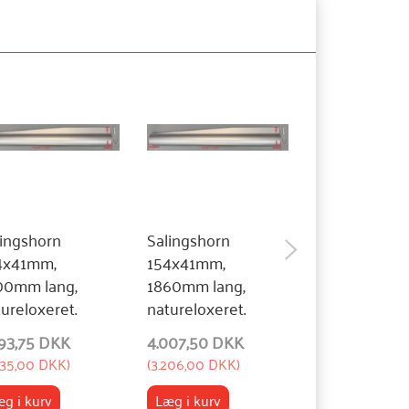
lingshorn
Salingshorn
Salingshorn
4x41mm,
154x41mm,
140x41mm,
00mm lang,
1860mm lang,
1850mm lang
ureloxeret.
natureloxeret.
natureloxeret
293,75 DKK
4.007,50 DKK
4.007,50 DK
435,00 DKK
)
(
3.206,00 DKK
)
(
3.206,00 DKK
)
g i kurv
Læg i kurv
Læg i kurv