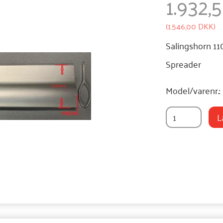
1.932,
(
1.546,00 DKK
)
Salingshorn 1
Spreader
Model/varenr.:
L