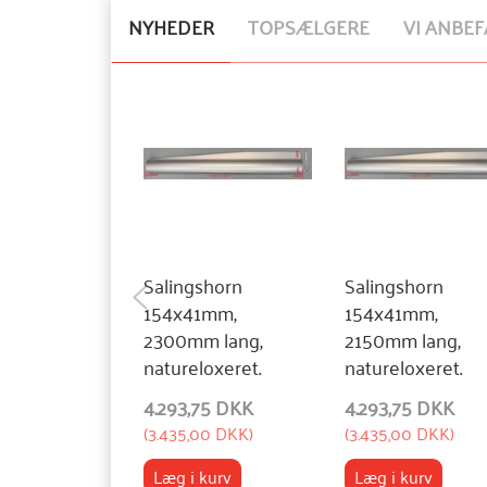
NYHEDER
TOPSÆLGERE
VI ANBEF
Salingshorn
Salingshorn
154x41mm,
154x41mm,
2300mm lang,
2150mm lang,
natureloxeret.
natureloxeret.
4.293,75 DKK
4.293,75 DKK
(
3.435,00 DKK
)
(
3.435,00 DKK
)
Læg i kurv
Læg i kurv