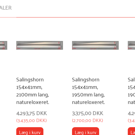
ALER
Salingshorn
Salingshorn
Sa
154x41mm,
154x41mm,
15
2100mm lang,
1950mm lang,
19
natureloxeret.
natureloxeret.
nat
4.293,75 DKK
3.375,00 DKK
4.
(
3.435,00 DKK
)
(
2.700,00 DKK
)
(
3.
Læg i kurv
Læg i kurv
Læ