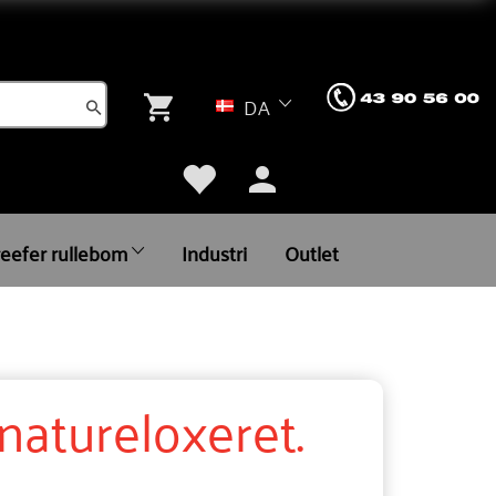
DA
reefer rullebom
Industri
Outlet
atureloxeret.