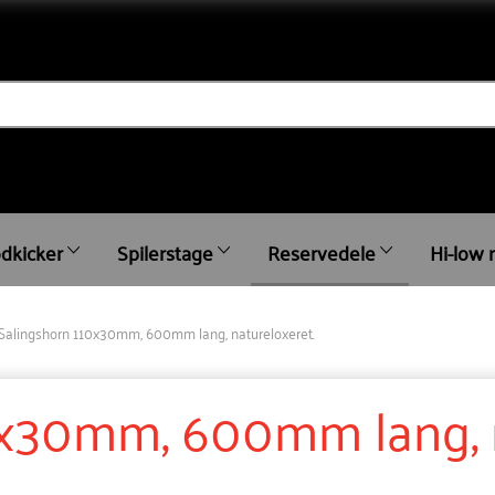
dkicker
Spilerstage
Reservedele
Hi-low 
Salingshorn 110x30mm, 600mm lang, natureloxeret.
0x30mm, 600mm lang, n