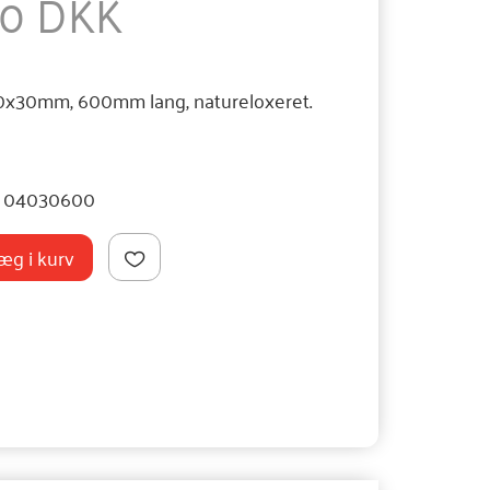
50 DKK
10x30mm, 600mm lang, natureloxeret.
04030600
æg i kurv