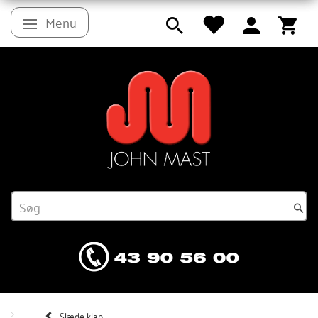
Menu
Skifte navigation
Slæde klap