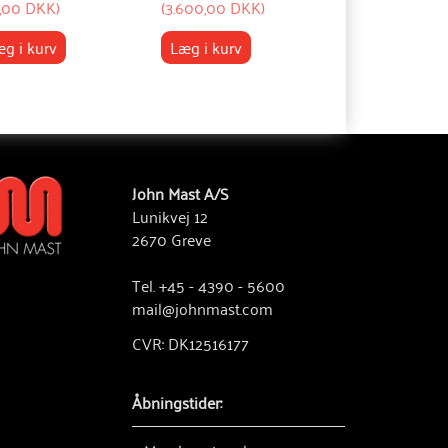
,00 DKK
)
(
3.600,00 DKK
)
(
1.500,00 DKK
)
g i kurv
Læg i kurv
Læg i kurv
John Mast A/S
Lunikvej 12
2670 Greve
Tel. +45 - 4390 - 5600
mail@johnmast.com
CVR: DK12516177
Åbningstider: