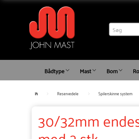
Bådtype
Mast
Bom
Ro
Reservedele
Spilerskinne system
30/32mm endest
med 2 stk.