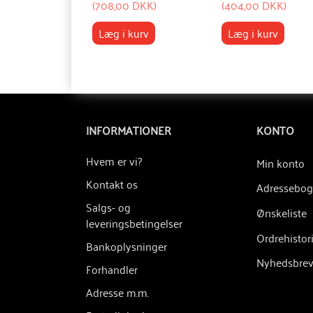
(
708,00 DKK
)
(
404,00 DKK
)
Læg i kurv
Læg i kurv
INFORMATIONER
KONTO
Hvem er vi?
Min konto
Kontakt os
Adressebog
Salgs- og
Ønskeliste
leveringsbetingelser
Ordrehistor
Bankoplysninger
Nyhedsbre
Forhandler
Adresse m.m.