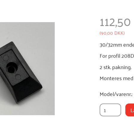
112,5
(
90,00 DKK
)
30/32mm endest
For profil 208
2 stk. pakning.
Monteres med
Model/varenr.:
L