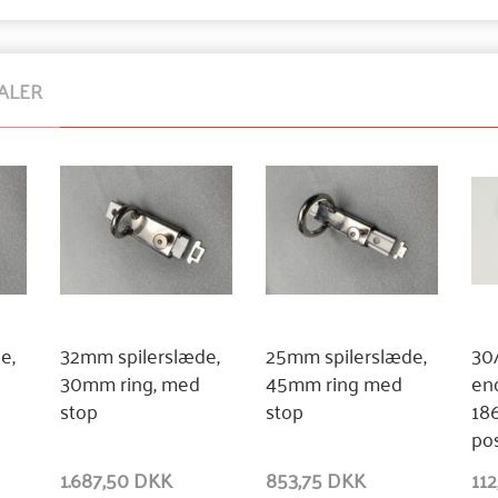
ALER
e,
32mm spilerslæde,
25mm spilerslæde,
30
30mm ring, med
45mm ring med
en
stop
stop
186
pos
1.687,50 DKK
853,75 DKK
11