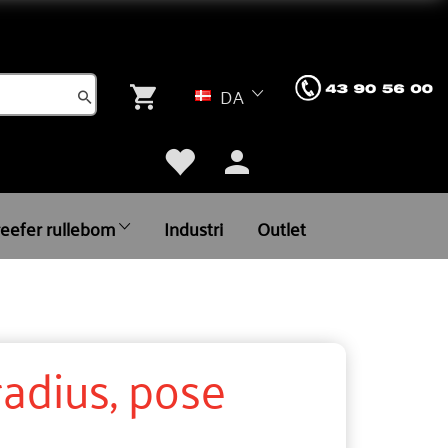
DA
reefer rullebom
Industri
Outlet
adius, pose