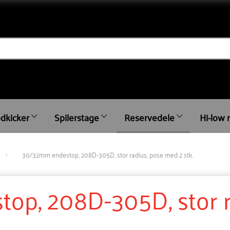
dkicker
Spilerstage
Reservedele
Hi-low 
30/32mm endestop, 208D-305D, stor radius, pose med 2 stk.
op, 208D-305D, stor r