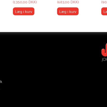
(
1.350,00 DKK
)
(
683,00 DKK
)
(
90
Læg i kurv
Læg i kurv
Læ
ik
v