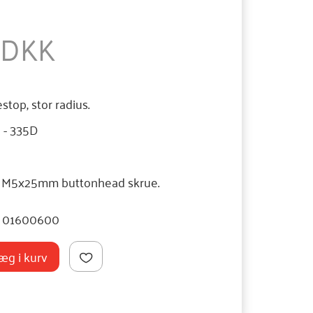
0 DKK
op, stor radius.
D - 335D
 M5x25mm buttonhead skrue.
01600600
æg i kurv