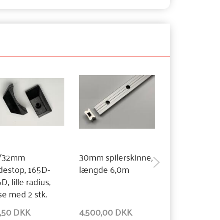
/32mm
30mm spilerskinne,
30mm spilers
destop, 165D-
længde 6,0m
længde 2,5m
D, lille radius,
e med 2 stk.
2,50 DKK
4.500,00 DKK
1.875,00 DKK