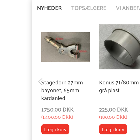
NYHEDER
TOPSÆLGERE
VI ANBEF
Stagedorn 27mm
Konus 71/80mm
bayonet, 65mm
grå plast
kardanled
1.750,00 DKK
225,00 DKK
(
1.400,00 DKK
)
(
180,00 DKK
)
Læg i kurv
Læg i kurv