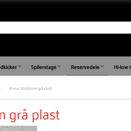
dkicker
Spilerstage
Reservedele
Hi-low 
Konus 50/60mm grå plast
grå plast