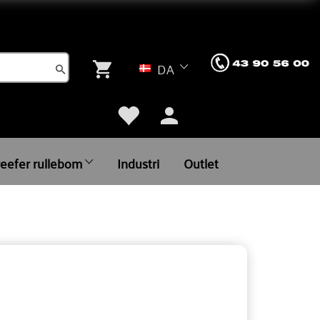
DA
reefer rullebom
Industri
Outlet