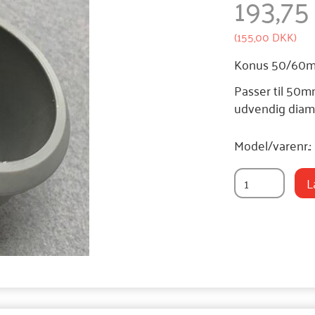
193,7
(
155,00 DKK
)
Konus 50/60mm
Passer til 50
udvendig diam
Model/varenr.:
L