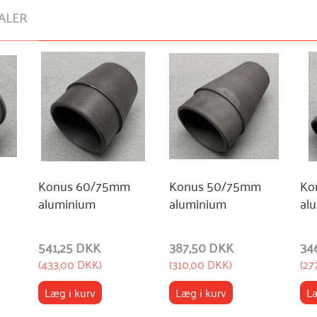
ALER
Konus 60/75mm
Konus 50/75mm
Ko
aluminium
aluminium
al
541,25 DKK
387,50 DKK
34
(
433,00 DKK
)
(
310,00 DKK
)
(
27
Læg i kurv
Læg i kurv
Læ