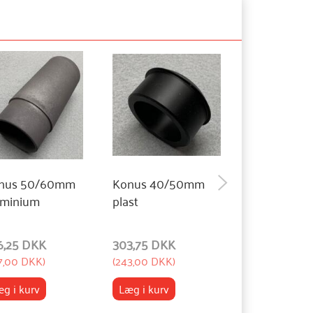
nus 50/60mm
Konus 40/50mm
Spilerstageb
uminium
plast
100mm, kon
6,25 DKK
303,75 DKK
3.460,00 DK
7,00 DKK
)
(
243,00 DKK
)
(
2.768,00 DKK
)
g i kurv
Læg i kurv
Læg i kurv