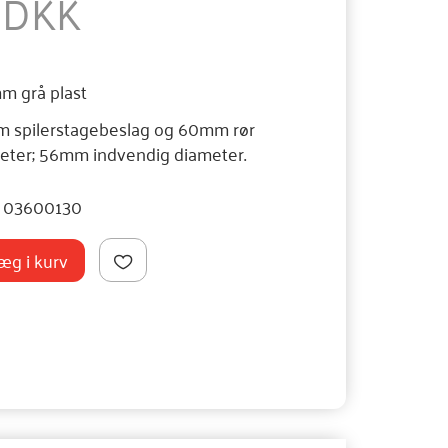
5 DKK
 grå plast
mm spilerstagebeslag og 60mm rør
eter; 56mm indvendig diameter.
03600130
æg i kurv