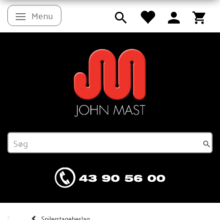
Menu
Skifte navigation
Spilerstagebeslag