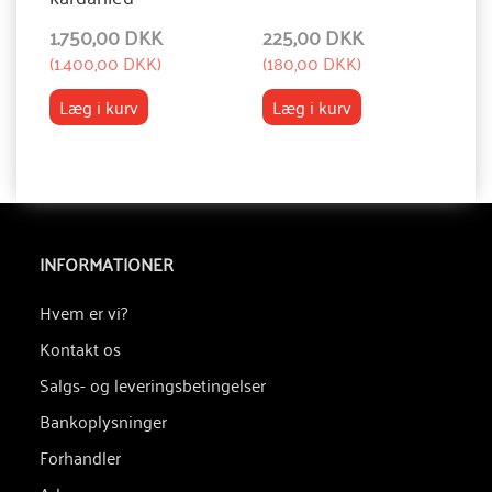
1.750,00 DKK
225,00 DKK
5
(
1.400,00 DKK
)
(
180,00 DKK
)
(
4
Læg i kurv
Læg i kurv
INFORMATIONER
Hvem er vi?
Kontakt os
Salgs- og leveringsbetingelser
Bankoplysninger
Forhandler