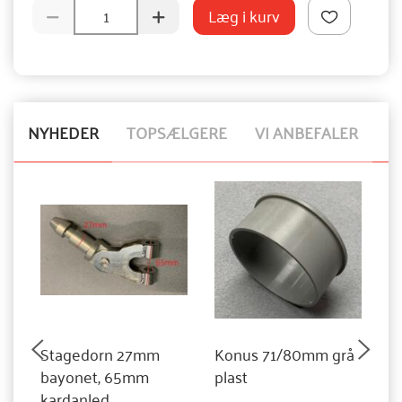
Læg i kurv
NYHEDER
TOPSÆLGERE
VI ANBEFALER
Stagedorn 27mm
Konus 71/80mm grå
K
bayonet, 65mm
plast
a
kardanled