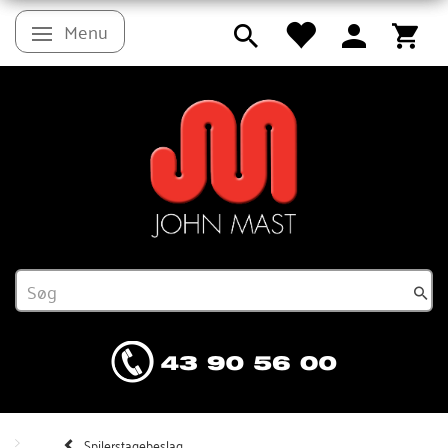
Menu
Skifte navigation
Spilerstagebeslag