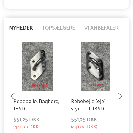
NYHEDER
TOPSÆLGERE
VI ANBEFALER
Rebebøjle, Bagbord,
Rebebøjle (øje)
N
186D
styrbord, 186D
551,25 DKK
551,25 DKK
1
(
441,00 DKK
)
(
441,00 DKK
)
(
8