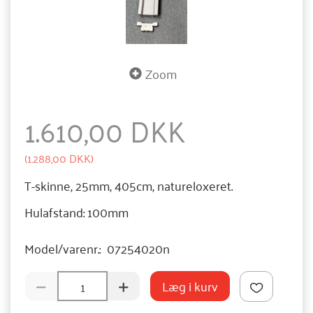
Zoom
1.610,00 DKK
(
1.288,00 DKK
)
T-skinne, 25mm, 405cm, natureloxeret.
Hulafstand: 100mm
Model/varenr.:
07254020n
Læg i kurv