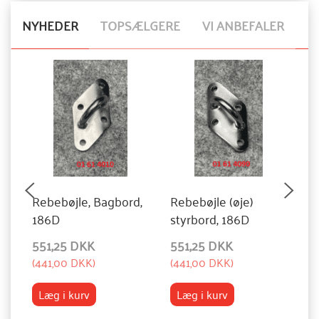
NYHEDER
TOPSÆLGERE
VI ANBEFALER
Rebebøjle, Bagbord,
Rebebøjle (øje)
N
186D
styrbord, 186D
551,25 DKK
551,25 DKK
1
(
441,00 DKK
)
(
441,00 DKK
)
(
8
Læg i kurv
Læg i kurv