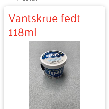
Vantskrue fedt
118ml