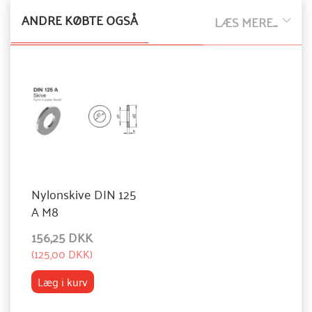
ANDRE KØBTE OGSÅ
LÆS MERE...
Nylonskive DIN 125
A M8
156,25 DKK
(
125,00 DKK
)
Læg i kurv