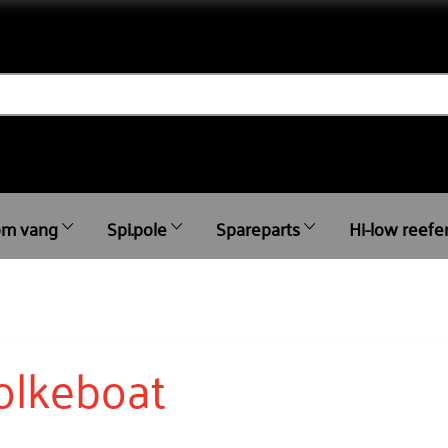
m vang
Spi.pole
Spareparts
Hi-low reefe
olkeboat