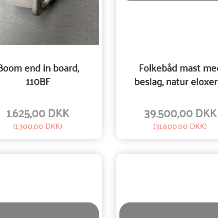
Boom end in board,
Folkebåd mast me
110BF
beslag, natur eloxer
1.625,00 DKK
39.500,00 DKK
(
1.300,00 DKK
)
(
31.600,00 DKK
)