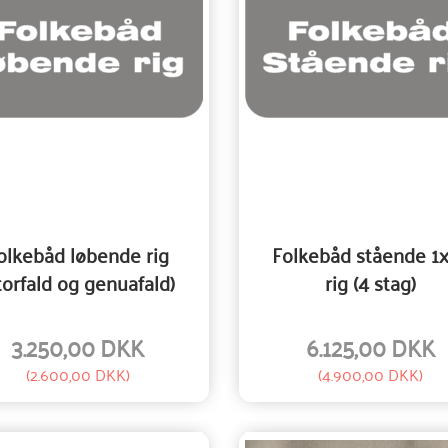
olkebåd løbende rig
Folkebåd stående 1
torfald og genuafald)
rig (4 stag)
3.250,00 DKK
6.125,00 DKK
(
2.600,00 DKK
)
(
4.900,00 DKK
)