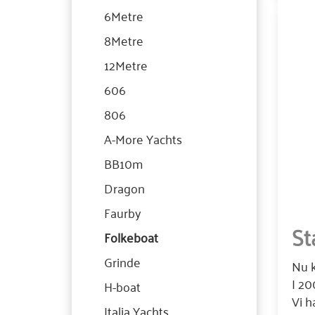
6Metre
8Metre
12Metre
606
806
A-More Yachts
BB10m
Dragon
Faurby
Sta
Folkeboat
Grinde
Nu k
I 20
H-boat
Vi h
Italia Yachts