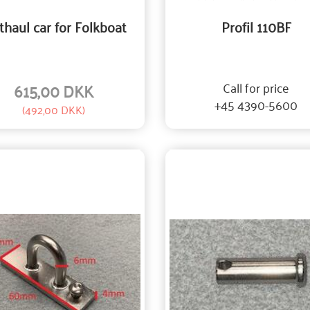
haul car for Folkboat
Profil 110BF
615,00 DKK
Call for price
+45 4390-5600
(
492,00 DKK
)