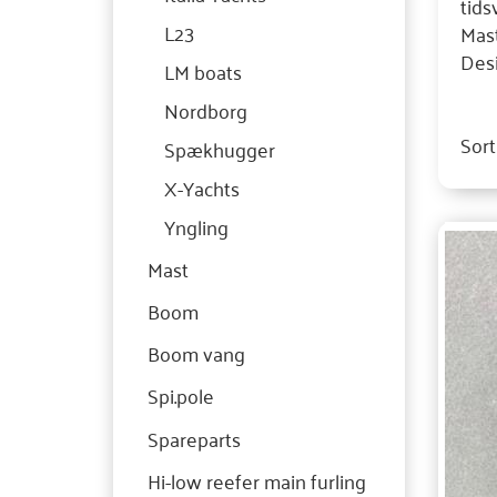
tids
L23
Mast
Desi
LM boats
Nordborg
Sort
Spækhugger
X-Yachts
Yngling
Mast
Boom
Boom vang
Spi.pole
Spareparts
Hi-low reefer main furling