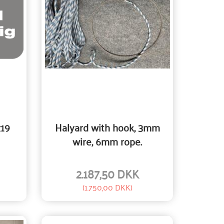
x19
Halyard with hook, 3mm
wire, 6mm rope.
2.187,50 DKK
(
1.750,00 DKK
)