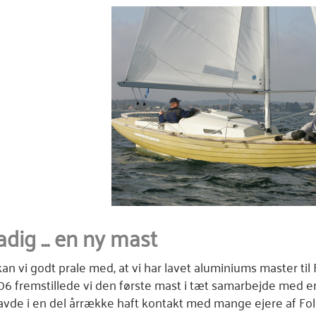
dig ...
en ny mast
an vi godt prale med, at vi har lavet aluminiums master til 
06 fremstillede vi den første mast i tæt samarbejde med erf
avde i en del årrække haft kontakt med mange ejere af Fo