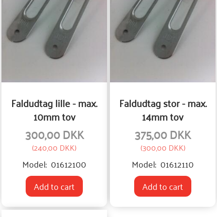
Faldudtag lille - max.
Faldudtag stor - max.
10mm tov
14mm tov
300,00 DKK
375,00 DKK
(
240,00 DKK
)
(
300,00 DKK
)
Model:
01612100
Model:
01612110
Add to cart
Add to cart